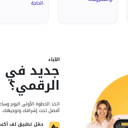
الحاجة.
الآباء
جديد في ب
الرقمي؟
اتخذ الخطوة الأولى اليوم وسا
أفضل تحت إشرافك وتوجيهك. إذ
حمّل تطبيق لف أك