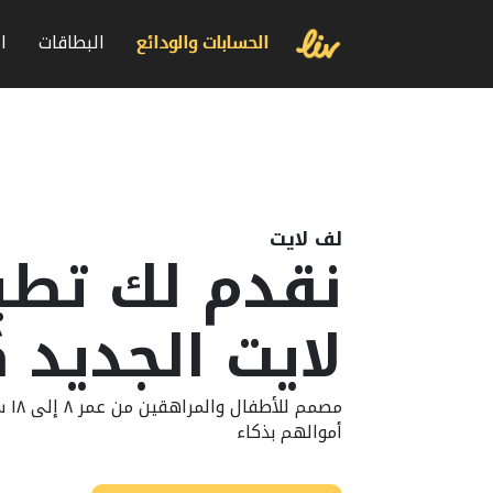
الحسابات والودائع
البطاقات
ا
لف لايت
نقدم لك تطب
لايت الجديد ك
مصمم
أموالهم بذكاء