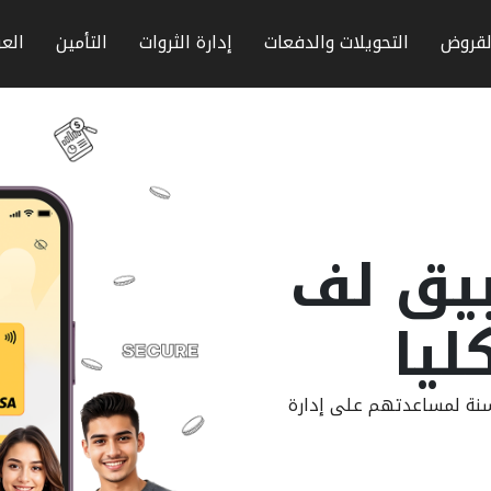
لقروض
التحويلات والدفعات
إدارة الثروات
التأمين
الع
يق لف
ليا
 للأطفال والمراهقين من عمر ٨ إلى ١٨ سنة لمساعدتهم على إدارة