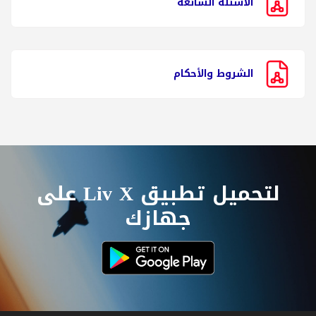
الأسئلة الشائعة
الشروط والأحكام
لتحميل تطبيق Liv X على
جهازك