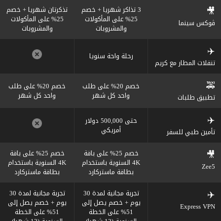
🎥
3 تذاكر شهريا + خصم
تذكرتان شهريا + خصم
25% على المأكولات
25% على المأكولات
ڤوكس سينما
والمشروبات
والمشروبات
✈️
رحلة واحة سنويا
تنقلات المطار مع كريم
🚕
خصم 20% على طلب
خصم 20% على طلب
واحد كل شهر
واحد كل شهر
تطبيق طلبات
✈️
حتى 500,000 دولار
أمريكي
تأمين طبي للسفر
🎥
خصم 25% على باقة
خصم 25% على باقة
4K السنوية باستخدام
4K السنوية باستخدام
Zee5
بطاقة ماستركارد
بطاقة ماستركارد
✈️
تجربة مجانية لمدة 30
تجربة مجانية لمدة 30
يوم + خصم يصل إلى
يوم + خصم يصل إلى
Express VPN
51% على الخطة
51% على الخطة